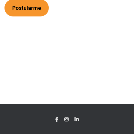
Ó
N
Postularme