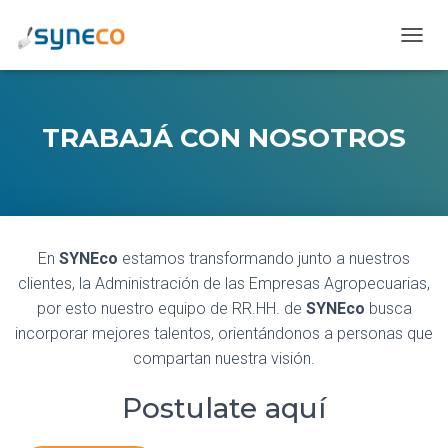
C
A
M
B
I
TRABAJÁ CON NOSOTROS
A
R
M
O
D
O
En
SYNEco
estamos transformando junto a nuestros
D
E
clientes, la Administración de las Empresas Agropecuarias,
N
por esto nuestro equipo de RR.HH. de
SYNEco
busca
A
incorporar mejores talentos, orientándonos a personas que
V
E
compartan nuestra visión.
G
A
Postulate aquí
C
I